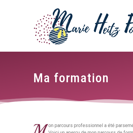
Ma formation
M
on parcours professionnel a été parsem
Voici un aperçu de mon parcours de forma