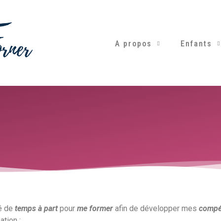
A propos
Enfants
é de
tem
ps à part
pour
me former
afin de développer mes
compé
tion :